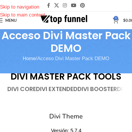
Skip to navigation
Skip to main content
0
MENU
$
0.0
Acceso Divi Master Pack
DEMO
Home
Acceso Divi Master Pack DEMO
DIVI MASTER PACK TOOLS
DIVI CORE
DIVI EXTENDED
DIVI BOOSTER
DIVI
Divi Theme
Versión: 5.7.4