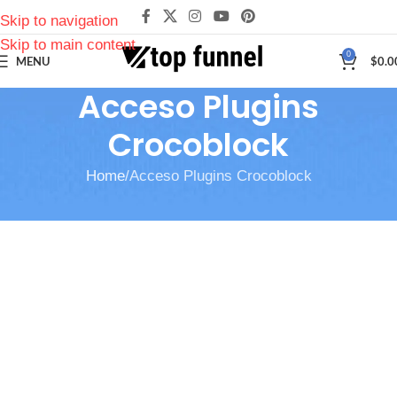
Skip to navigation
Skip to main content
0
MENU
$
0.0
Acceso Plugins
Crocoblock
Home
Acceso Plugins Crocoblock
You need to be
logged in
in order to access this page!