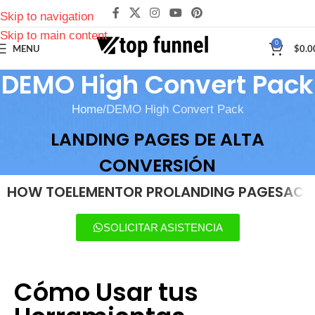
Skip to navigation
Skip to main content
0
MENU
$
0.0
DEMO High Convert Pack
Home
DEMO High Convert Pack
LANDING PAGES DE ALTA
CONVERSIÓN
HOW TO
ELEMENTOR PRO
LANDING PAGES
ACC
SOLICITAR ASISTENCIA
Cómo Usar tus