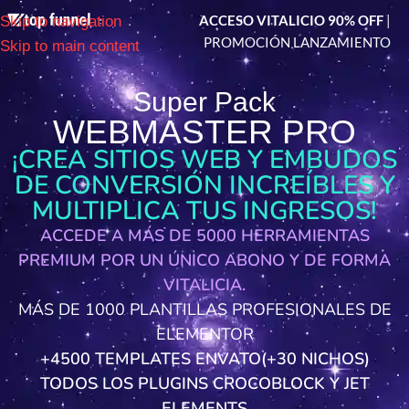
ACCESO VITALICIO 90% OFF
|
Skip to navigation
PROMOCIÓN LANZAMIENTO
Skip to main content
Super Pack
WEBMASTER PRO
¡CREA SITIOS WEB Y EMBUDOS
DE CONVERSIÓN INCREÍBLES Y
MULTIPLICA TUS INGRESOS!
ACCEDE A MÁS DE 5000 HERRAMIENTAS
PREMIUM POR UN ÚNICO ABONO Y DE FORMA
VITALICIA.
MÁS DE 1000 PLANTILLAS PROFESIONALES DE
ELEMENTOR
+4500 TEMPLATES ENVATO(+30 NICHOS)
TODOS LOS PLUGINS CROCOBLOCK Y JET
ELEMENTS