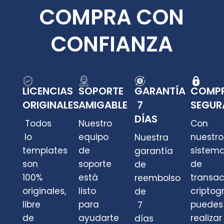
COMPRA CON
CONFIANZA
LICENCIAS
SOPORTE
GARANTÍA
COMP
ORIGINALES
AMIGABLE
7
SEGUR
DÍAS
Todos
Nuestro
Con
lo
equipo
nuestro
Nuestra
templates
de
sistem
garantía
son
soporte
de
de
100%
está
transa
reembolso
originales,
listo
criptog
de
libre
para
puedes
7
de
ayudarte
realizar
días