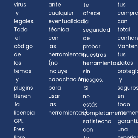
virus
ante
tus
te
y
cualquier
compra
ofrece
legales.
eventualidad
con
la
Todo
técnica
total
seguridad
el
con
confian
de
código
las
Mante
probar
de
herramientas
tus
nuestras
los
(no
datos
herramientas
temas
incluye
protegi
sin
y
capacitación
y
riesgos.
plugins
para
seguro
Si
tienen
usar
en
no
la
las
todo
estás
licencia
herramientas).
momen
completamente
GPL.
garant
satisfecho
Eres
una
con
libre
experie