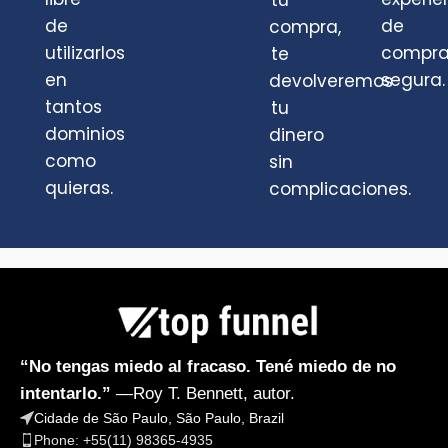
tu
de
de
compra,
utilizarlos
compr
te
en
segura.
devolveremos
tantos
tu
dominios
dinero
como
sin
quieras.
complicaciones.
“No tengas miedo al fracaso. Tené miedo de no
intentarlo.”
—Roy T. Bennett, autor.
Cidade de São Paulo, São Paulo, Brazil
Phone: +55(11) 98365-4935