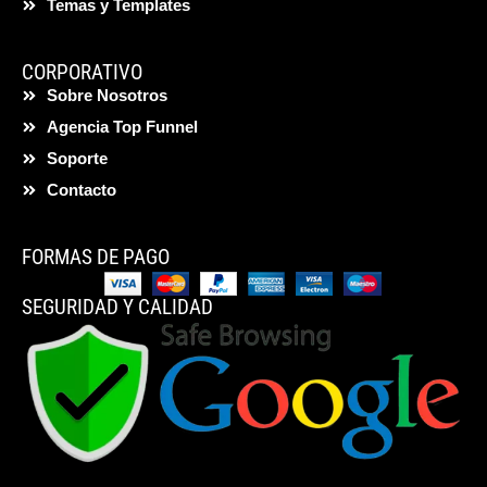
Temas y Templates
CORPORATIVO
Sobre Nosotros
Agencia Top Funnel
Soporte
Contacto
FORMAS DE PAGO
SEGURIDAD Y CALIDAD