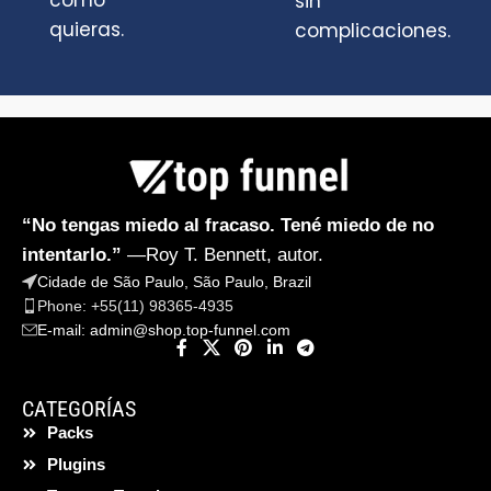
como
sin
quieras.
complicaciones.
“No tengas miedo al fracaso. Tené miedo de no
intentarlo.”
—Roy T. Bennett, autor.
Cidade de São Paulo, São Paulo, Brazil
Phone: +55(11) 98365-4935
E-mail:
admin@shop.top-funnel.com
CATEGORÍAS
Packs
Plugins