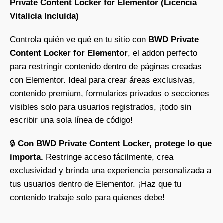
Private Content Locker for Elementor (Licencia
Vitalicia Incluida)
Controla quién ve qué en tu sitio con
BWD Private
Content Locker for Elementor
, el addon perfecto
para restringir contenido dentro de páginas creadas
con Elementor. Ideal para crear áreas exclusivas,
contenido premium, formularios privados o secciones
visibles solo para usuarios registrados, ¡todo sin
escribir una sola línea de código!
🔒
Con BWD Private Content Locker, protege lo que
importa.
Restringe acceso fácilmente, crea
exclusividad y brinda una experiencia personalizada a
tus usuarios dentro de Elementor. ¡Haz que tu
contenido trabaje solo para quienes debe!