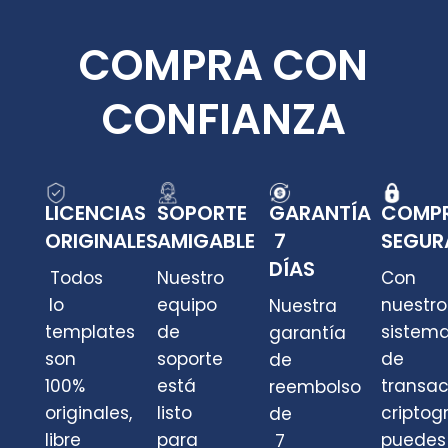
COMPRA CON
CONFIANZA
LICENCIAS
SOPORTE
GARANTÍA
COMP
ORIGINALES
AMIGABLE
7
SEGUR
DÍAS
Todos
Nuestro
Con
lo
equipo
nuestro
Nuestra
templates
de
sistem
garantía
son
soporte
de
de
100%
está
transa
reembolso
originales,
listo
criptog
de
libre
para
puedes
7