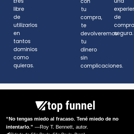
Eres
una
con
libre
experie
tu
de
de
compra,
utilizarlos
compr
te
en
segura.
devolveremos
tantos
tu
dominios
dinero
como
sin
quieras.
complicaciones.
“No tengas miedo al fracaso. Tené miedo de no
intentarlo.”
—Roy T. Bennett, autor.