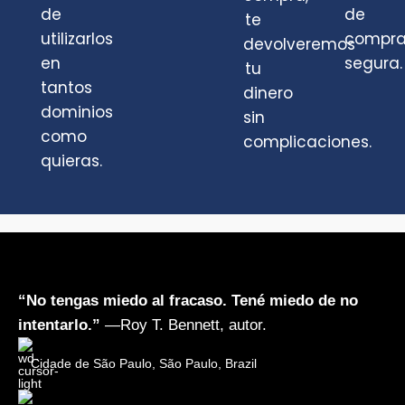
de
de
te
utilizarlos
compr
devolveremos
en
segura.
tu
tantos
dinero
dominios
sin
como
complicaciones.
quieras.
“No tengas miedo al fracaso. Tené miedo de no
intentarlo.”
—Roy T. Bennett, autor.
Cidade de São Paulo, São Paulo, Brazil