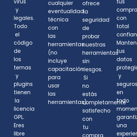
virus
tus
cualquier
ofrece
y
compra
eventualidad
la
legales.
con
técnica
seguridad
Todo
total
con
de
el
confian
las
probar
código
Mante
herramientas
nuestras
de
tus
(no
herramientas
los
datos
incluye
sin
temas
protegi
capacitación
riesgos.
y
y
para
Si
plugins
seguro
usar
no
tienen
en
las
estás
la
todo
herramientas).
completamente
licencia
momen
satisfecho
GPL.
garant
con
Eres
una
tu
libre
experie
compra,