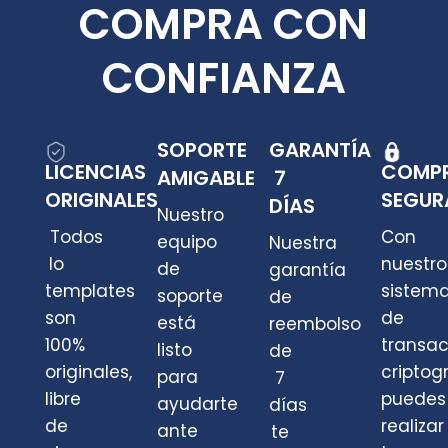
COMPRA CON
CONFIANZA
SOPORTE
GARANTÍA
LICENCIAS
COMP
AMIGABLE
7
ORIGINALES
SEGUR
DÍAS
Nuestro
Todos
Con
equipo
Nuestra
lo
nuestro
de
garantía
templates
sistem
soporte
de
son
de
está
reembolso
100%
transa
listo
de
originales,
criptog
para
7
libre
puedes
ayudarte
días
de
realizar
ante
te