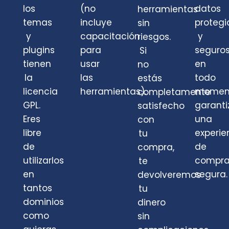
los
(no
datos
herramientas
temas
incluye
protegi
sin
y
capacitación
y
riesgos.
plugins
para
seguro
Si
tienen
usar
en
no
la
las
todo
estás
licencia
herramientas).
momen
completamente
GPL.
garant
satisfecho
Eres
una
con
libre
experie
tu
de
de
compra,
utilizarlos
compr
te
en
segura.
devolveremos
tantos
tu
dominios
dinero
como
sin