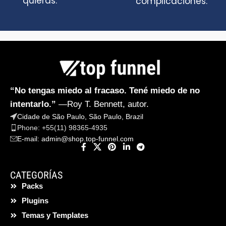
quieras.
complicaciones.
“No tengas miedo al fracaso. Tené miedo de no
intentarlo.”
—Roy T. Bennett, autor.
Cidade de São Paulo, São Paulo, Brazil
Phone: +55(11) 98365-4935
E-mail:
admin@shop.top-funnel.com
CATEGORÍAS
Packs
Plugins
Temas y Templates