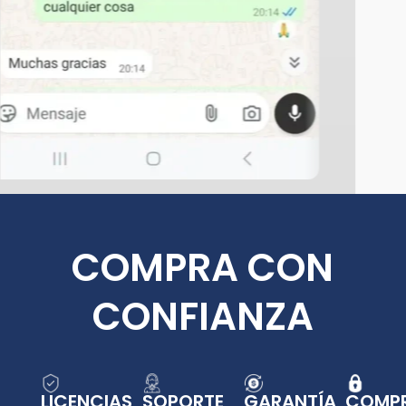
COMPRA CON
CONFIANZA
LICENCIAS
SOPORTE
GARANTÍA
COMP