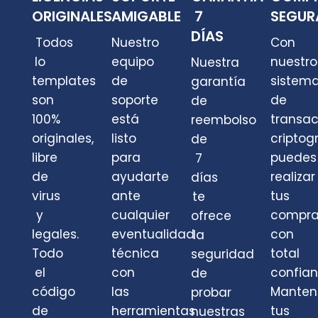
ORIGINALES
AMIGABLE
7
SEGUR
DÍAS
Todos
Nuestro
Con
lo
equipo
nuestro
Nuestra
templates
de
sistem
garantía
son
soporte
de
de
100%
está
transa
reembolso
originales,
listo
criptog
de
libre
para
puedes
7
de
ayudarte
realizar
días
virus
ante
tus
te
y
cualquier
compra
ofrece
legales.
eventualidad
con
la
Todo
técnica
total
seguridad
el
con
confian
de
código
las
Mante
probar
de
herramientas
tus
nuestras