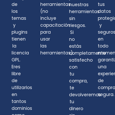
de
herramientas
tus
nuestras
los
(no
datos
herramientas
temas
incluye
protegi
sin
y
capacitación
y
riesgos.
plugins
para
seguro
Si
tienen
usar
en
no
la
las
todo
estás
licencia
herramientas).
momen
completamente
GPL.
garant
satisfecho
Eres
una
con
libre
experie
tu
de
de
compra,
utilizarlos
compr
te
en
segura.
devolveremos
tantos
tu
dominios
dinero