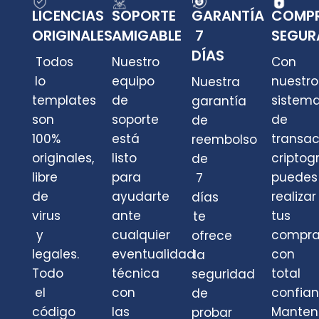
LICENCIAS
SOPORTE
GARANTÍA
COMP
ORIGINALES
AMIGABLE
7
SEGUR
DÍAS
Todos
Nuestro
Con
lo
equipo
nuestro
Nuestra
templates
de
sistem
garantía
son
soporte
de
de
100%
está
transa
reembolso
originales,
listo
criptog
de
libre
para
puedes
7
de
ayudarte
realizar
días
virus
ante
tus
te
y
cualquier
compra
ofrece
legales.
eventualidad
con
la
Todo
técnica
total
seguridad
el
con
confian
de
código
las
Mante
probar