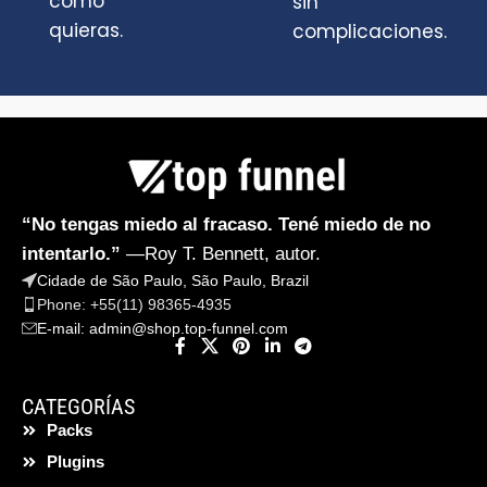
como
sin
quieras.
complicaciones.
“No tengas miedo al fracaso. Tené miedo de no
intentarlo.”
—Roy T. Bennett, autor.
Cidade de São Paulo, São Paulo, Brazil
Phone: +55(11) 98365-4935
E-mail:
admin@shop.top-funnel.com
CATEGORÍAS
Packs
Plugins