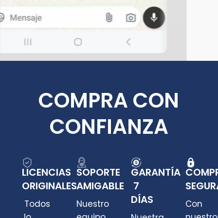
COMPRA CON
CONFIANZA
LICENCIAS
SOPORTE
GARANTÍA
COMP
ORIGINALES
AMIGABLE
7
SEGUR
DÍAS
Todos
Nuestro
Con
lo
equipo
nuestro
Nuestra