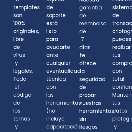
templates
de
sistem
garantía
son
soporte
de
de
100%
está
transa
reembolso
originales,
listo
criptog
de
libre
para
puedes
7
de
ayudarte
realizar
días
virus
ante
tus
te
y
cualquier
compra
ofrece
legales.
eventualidad
con
la
Todo
técnica
total
seguridad
el
con
confian
de
código
las
Mante
probar
de
herramientas
tus
nuestras
los
(no
datos
herramientas
temas
incluye
protegi
sin
y
capacitación
y
riesgos.