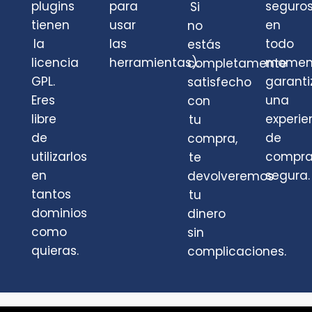
plugins
para
seguro
Si
tienen
usar
en
no
la
las
todo
estás
licencia
herramientas).
momen
completamente
GPL.
garant
satisfecho
Eres
una
con
libre
experie
tu
de
de
compra,
utilizarlos
compr
te
en
segura.
devolveremos
tantos
tu
dominios
dinero
como
sin
quieras.
complicaciones.