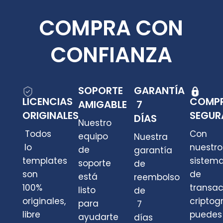
COMPRA CON
CONFIANZA
SOPORTE
GARANTÍA
LICENCIAS
COMP
AMIGABLE
7
ORIGINALES
SEGUR
DÍAS
Nuestro
Todos
Con
equipo
Nuestra
lo
nuestro
de
garantía
templates
sistem
soporte
de
son
de
está
reembolso
100%
transa
listo
de
originales,
criptog
para
7
libre
puedes
ayudarte
días