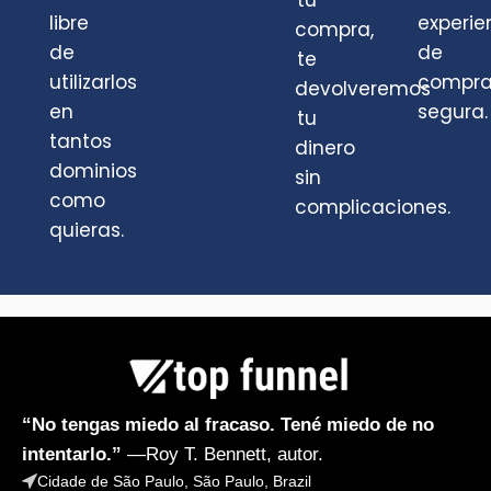
tu
libre
experie
compra,
de
de
te
utilizarlos
compr
devolveremos
en
segura.
tu
tantos
dinero
dominios
sin
como
complicaciones.
quieras.
“No tengas miedo al fracaso. Tené miedo de no
intentarlo.”
—Roy T. Bennett, autor.
Cidade de São Paulo, São Paulo, Brazil