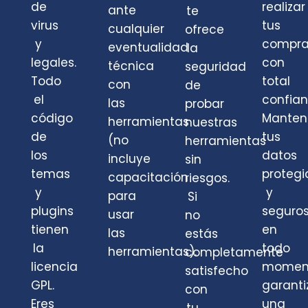
de
realizar
ante
te
virus
tus
cualquier
ofrece
y
compra
eventualidad
la
legales.
con
técnica
seguridad
Todo
total
con
de
el
confian
las
probar
código
Mante
herramientas
nuestras
de
tus
(no
herramientas
los
datos
incluye
sin
temas
protegi
capacitación
riesgos.
y
y
para
Si
plugins
seguro
usar
no
tienen
en
las
estás
la
todo
herramientas).
completamente
licencia
momen
satisfecho
GPL.
garant
con
Eres
una