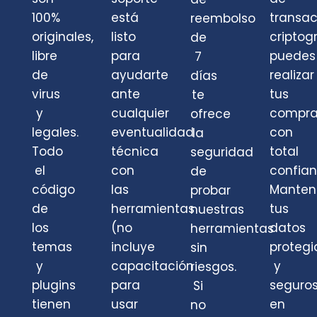
100%
está
transa
reembolso
originales,
listo
criptog
de
libre
para
puedes
7
de
ayudarte
realizar
días
virus
ante
tus
te
y
cualquier
compra
ofrece
legales.
eventualidad
con
la
Todo
técnica
total
seguridad
el
con
confian
de
código
las
Mante
probar
de
herramientas
tus
nuestras
los
(no
datos
herramientas
temas
incluye
protegi
sin
y
capacitación
y
riesgos.
plugins
para
seguro
Si
tienen
usar
en
no