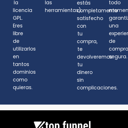
la
las
todo
estás
licencia
herramientas).
momen
completamente
GPL.
garant
satisfecho
Eres
una
con
libre
experie
tu
de
de
compra,
utilizarlos
compr
te
en
segura.
devolveremos
tantos
tu
dominios
dinero
como
sin
quieras.
complicaciones.