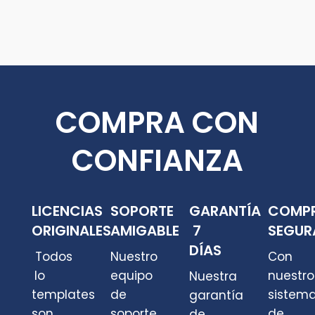
COMPRA CON
CONFIANZA
LICENCIAS
SOPORTE
GARANTÍA
COMP
ORIGINALES
AMIGABLE
7
SEGUR
DÍAS
Todos
Nuestro
Con
lo
equipo
nuestro
Nuestra
templates
de
sistem
garantía
son
soporte
de
de