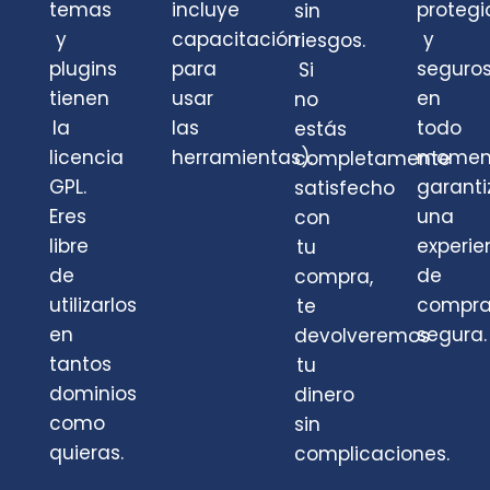
temas
incluye
protegi
sin
y
capacitación
y
riesgos.
plugins
para
seguro
Si
tienen
usar
en
no
la
las
todo
estás
licencia
herramientas).
momen
completamente
GPL.
garant
satisfecho
Eres
una
con
libre
experie
tu
de
de
compra,
utilizarlos
compr
te
en
segura.
devolveremos
tantos
tu
dominios
dinero
como
sin
quieras.
complicaciones.