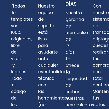
DÍAS
Todos
Nuestro
Con
lo
equipo
nuestro
Nuestra
templates
de
sistem
garantía
son
soporte
de
de
100%
está
transa
reembolso
originales,
listo
criptog
de
libre
para
puedes
7
de
ayudarte
realizar
días
virus
ante
tus
te
y
cualquier
compra
ofrece
legales.
eventualidad
con
la
Todo
técnica
total
seguridad
el
con
confian
de
código
las
Mante
probar
de
herramientas
tus
nuestras
los
(no
datos
herramientas