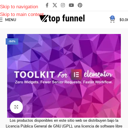
Skip to navigation
Skip to main content
0
MENU
$
0.0
-94%
Click to enlarge
Los productos disponibles en este sitio web se distribuyen bajo la
Licencia Pública General de GNU (GPL), una licencia de software libre