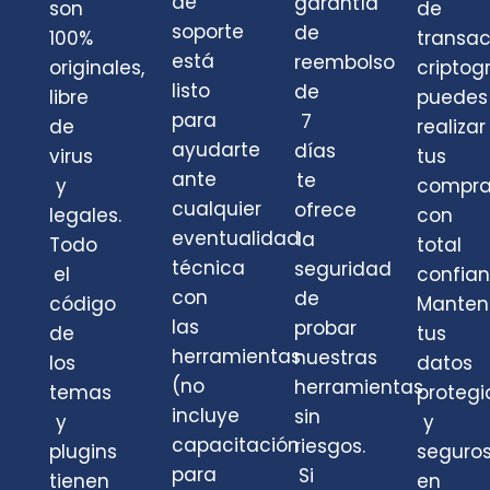
de
garantía
son
de
soporte
de
100%
transa
está
reembolso
originales,
criptog
listo
de
libre
puedes
para
7
de
realizar
ayudarte
días
virus
tus
ante
te
y
compra
cualquier
ofrece
legales.
con
eventualidad
la
Todo
total
técnica
seguridad
el
confian
con
de
código
Mante
las
probar
de
tus
herramientas
nuestras
los
datos
(no
herramientas
temas
protegi
incluye
sin
y
y
capacitación
riesgos.
plugins
seguro
para
Si
tienen
en