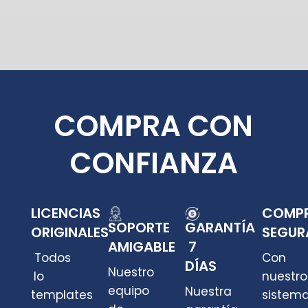
COMPRA CON
CONFIANZA
LICENCIAS
COMP
SOPORTE
GARANTÍA
ORIGINALES
SEGUR
AMIGABLE
7
Todos
Con
DÍAS
Nuestro
lo
nuestro
equipo
Nuestra
templates
sistem