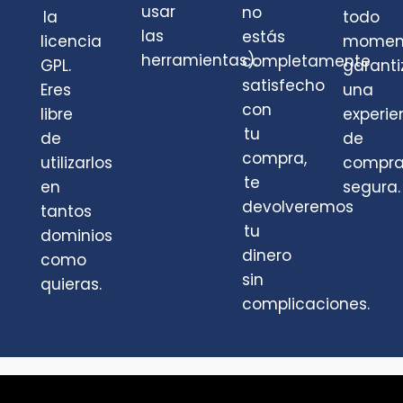
usar
no
la
todo
las
estás
licencia
momen
herramientas).
completamente
GPL.
garant
satisfecho
Eres
una
con
libre
experie
tu
de
de
compra,
utilizarlos
compr
te
en
segura.
devolveremos
tantos
tu
dominios
dinero
como
sin
quieras.
complicaciones.