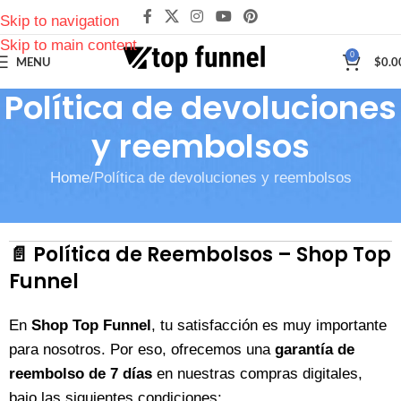
Skip to navigation
Skip to main content
0
MENU
$
0.0
Política de devoluciones
y reembolsos
Home
Política de devoluciones y reembolsos
📄
Política de Reembolsos – Shop Top
Funnel
En
Shop Top Funnel
, tu satisfacción es muy importante
para nosotros. Por eso, ofrecemos una
garantía de
reembolso de 7 días
en nuestras compras digitales,
bajo las siguientes condiciones: