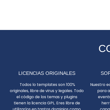
C
LICENCIAS ORIGINALES
SOP
Todos lo templates son 100%
Nuestro eq
originales, libre de virus y legales. Todo
para a
el código de los temas y plugins
eventu
tienen la licencia GPL. Eres libre de
herr
utilizarlos en tantos dominios como
capac