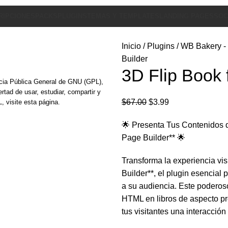
RIPCIONES
PACKS
PLUGINS
TEMAS Y TEMPLATES
LANDING PAGES
SOC
Inicio
Plugins
WB Bakery -
Builder
3D Flip Book
encia Pública General de GNU (GPL),
ertad de usar, estudiar, compartir y
$
67.00
$
3.99
L,
visite esta página.
🌟 Presenta Tus Contenidos 
Page Builder** 🌟
Transforma la experiencia vi
Builder**, el plugin esencial
a su audiencia. Este podero
HTML en libros de aspecto pr
tus visitantes una interacción 