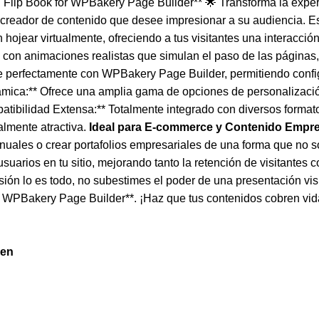
lip Book for WPBakery Page Builder** 🌟 Transforma la experien
r creador de contenido que desee impresionar a su audiencia. 
jear virtualmente, ofreciendo a tus visitantes una interacción 
io con animaciones realistas que simulan el paso de las páginas
se perfectamente con WPBakery Page Builder, permitiendo confi
mica:** Ofrece una amplia gama de opciones de personalizació
mpatibilidad Extensa:** Totalmente integrado con diversos forma
lmente atractiva.
Ideal para E-commerce y Contenido Empres
nuales o crear portafolios empresariales de una forma que no so
uarios en tu sitio, mejorando tanto la retención de visitantes 
ón lo es todo, no subestimes el poder de una presentación visu
or WPBakery Page Builder**. ¡Haz que tus contenidos cobren vid
gen