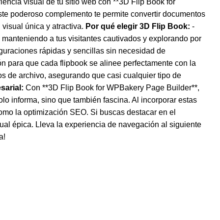
cia visual de tu sitio web con **3D Flip Book for
Este poderoso complemento te permite convertir documentos
visual única y atractiva.
Por qué elegir 3D Flip Book:
-
, manteniendo a tus visitantes cautivados y explorando por
guraciones rápidas y sencillas sin necesidad de
n para que cada flipbook se alinee perfectamente con la
tos de archivo, asegurando que casi cualquier tipo de
arial:
Con **3D Flip Book for WPBakery Page Builder**,
lo informa, sino que también fascina. Al incorporar estas
como la optimización SEO. Si buscas destacar en el
al épica. Lleva la experiencia de navegación al siguiente
a!