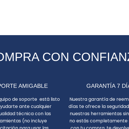
OMPRA CON CONFIAN
ORTE AMIGABLE
GARANTÍA 7 DÍ
uipo de soporte está listo
Nuestra garantía de reem
yudarte ante cualquier
días te ofrece la segurida
alidad técnica con las
nuestras herramientas sin 
amientas (no incluye
no estás completamente 
itación para usar las
con tu compra, te devolv