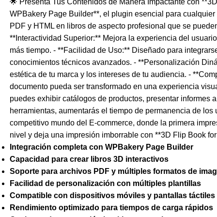
🌟 Presenta Tus Contenidos de Manera Impactante con **3D F
WPBakery Page Builder**, el plugin esencial para cualquie
PDF y HTML en libros de aspecto profesional que se pueden ho
**Interactividad Superior:** Mejora la experiencia del usuar
más tiempo. - **Facilidad de Uso:** Diseñado para integrar
conocimientos técnicos avanzados. - **Personalización Diná
estética de tu marca y los intereses de tu audiencia. - **Co
documento pueda ser transformado en una experiencia visua
puedes exhibir catálogos de productos, presentar informes a
herramientas, aumentarás el tiempo de permanencia de los us
competitivo mundo del E-commerce, donde la primera impresi
nivel y deja una impresión imborrable con **3D Flip Book f
Integración completa con WPBakery Page Builder
Capacidad para crear libros 3D interactivos
Soporte para archivos PDF y múltiples formatos de ima
Facilidad de personalización con múltiples plantillas
Compatible con dispositivos móviles y pantallas táctiles
Rendimiento optimizado para tiempos de carga rápidos