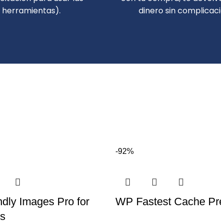
herramientas).
dinero sin complicac
-92%
dly Images Pro for
WP Fastest Cache P
s