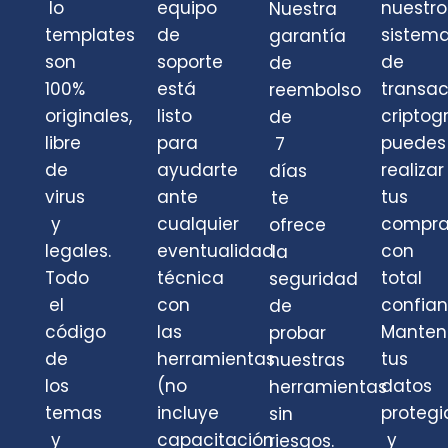
lo
equipo
nuestro
Nuestra
templates
de
sistem
garantía
son
soporte
de
de
100%
está
transa
reembolso
originales,
listo
criptog
de
libre
para
puedes
7
de
ayudarte
realizar
días
virus
ante
tus
te
y
cualquier
compra
ofrece
legales.
eventualidad
con
la
Todo
técnica
total
seguridad
el
con
confian
de
código
las
Mante
probar
de
herramientas
tus
nuestras
los
(no
datos
herramientas
temas
incluye
protegi
sin
y
capacitación
y
riesgos.