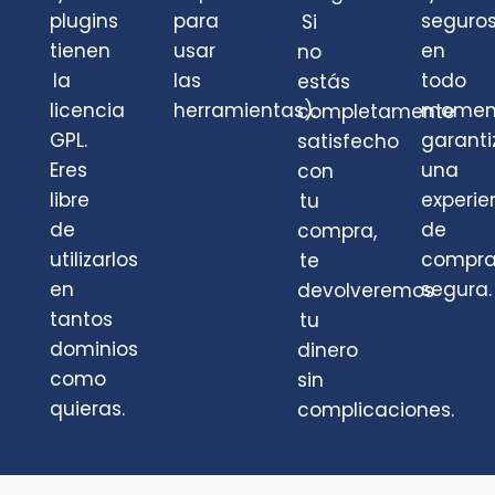
plugins
para
seguro
Si
tienen
usar
en
no
la
las
todo
estás
licencia
herramientas).
momen
completamente
GPL.
garant
satisfecho
Eres
una
con
libre
experie
tu
de
de
compra,
utilizarlos
compr
te
en
segura.
devolveremos
tantos
tu
dominios
dinero
como
sin
quieras.
complicaciones.