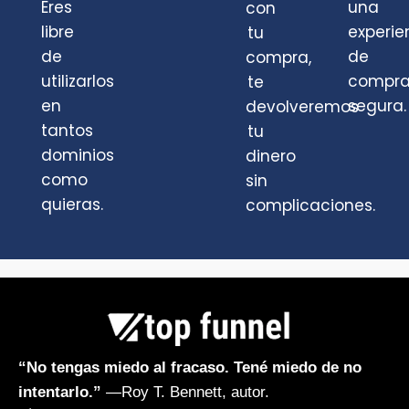
Eres
una
con
libre
experie
tu
de
de
compra,
utilizarlos
compr
te
en
segura.
devolveremos
tantos
tu
dominios
dinero
como
sin
quieras.
complicaciones.
“No tengas miedo al fracaso. Tené miedo de no
intentarlo.”
—Roy T. Bennett, autor.