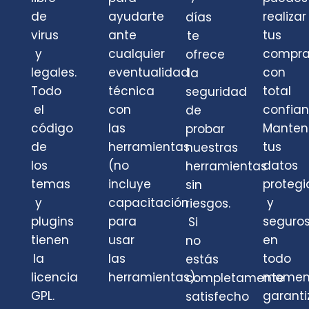
de
ayudarte
realizar
días
virus
ante
tus
te
y
cualquier
compra
ofrece
legales.
eventualidad
con
la
Todo
técnica
total
seguridad
el
con
confian
de
código
las
Mante
probar
de
herramientas
tus
nuestras
los
(no
datos
herramientas
temas
incluye
protegi
sin
y
capacitación
y
riesgos.
plugins
para
seguro
Si
tienen
usar
en
no
la
las
todo
estás
licencia
herramientas).
momen
completamente
GPL.
garant
satisfecho