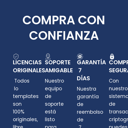
COMPRA CON
CONFIANZA
LICENCIAS
SOPORTE
GARANTÍA
COMP
ORIGINALES
AMIGABLE
7
SEGUR
DÍAS
Todos
Nuestro
Con
lo
equipo
nuestro
Nuestra
templates
de
sistem
garantía
son
soporte
de
de
100%
está
transa
reembolso
originales,
listo
criptog
de
libre
para
puedes
7