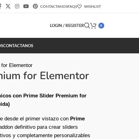
CONTACTANOS
FAQS
WISHLIST
LOGIN / REGISTER
0
DS
CONTACTANOS
 for Elementor
mium for Elementor
micos con Prime Slider Premium for
uida)
e desde el primer vistazo con
Prime
 addon definitivo para crear sliders
ctivos y completamente personalizables