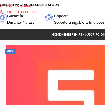
FREE SHIPPING FOR ALL ORDERS OF $150
Skip to navigation
Skip to main content
Garantía.
Soporte.
Durante 7 días.
Soporte amigable a tu dispos
HOME
MEMBERSHIPS – SUSCRIPCION
-99%