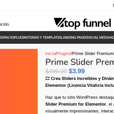
ición.
ES
PACKS
PLUGINS
TEMAS Y TEMPLATES
LANDING PAGES
SOCIAL MEDIA
A
Inicio
Plugins
Prime Slider Premium
Prime Slider Pre
$
3.99
$
499.00
🎞️
Crea Sliders Increíbles y Diná
Elementor (Licencia Vitalicia Incl
Haz que tu sitio WordPress destaqu
Slider Premium for Elementor
, el
visualmente impresionantes, intera