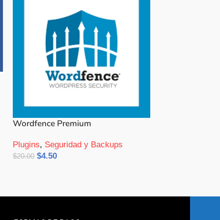
Wordfence Premium
Plugins
,
Seguridad y Backups
$
4.50
$
20.00
Añadir Al Carrito