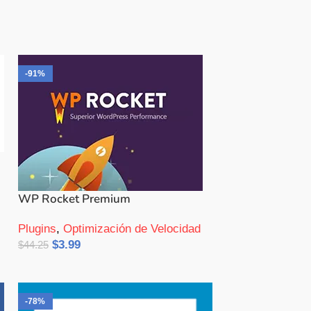
-91%
WP Rocket Premium
Plugins
,
Optimización de Velocidad
$
3.99
$
44.25
Añadir Al Carrito
-78%