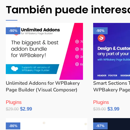
También puede interes
-90%
-90%
Unlimited Addons for WPBakery
Smart Sections 
Page Builder (Visual Composer)
WPBakery Page 
Plugins
Plugins
$
2.99
$
3.99
$
29.00
$
39.00
Añadir Al Carrito
Añadir Al Carrito
-86%
-97%