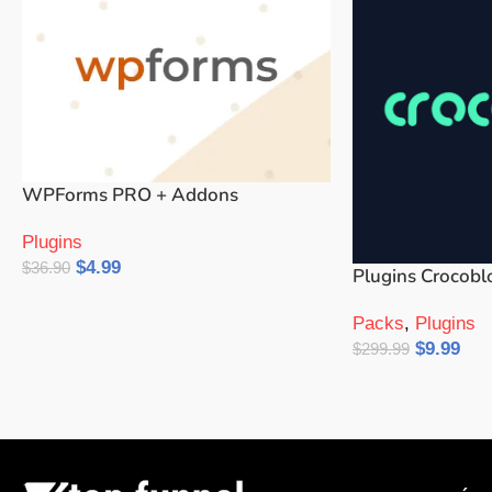
WPForms PRO + Addons
Plugins
$
4.99
$
36.90
Plugins Crocobl
Añadir Al Carrito
Packs
,
Plugins
$
9.99
$
299.99
Añadir Al Carrito