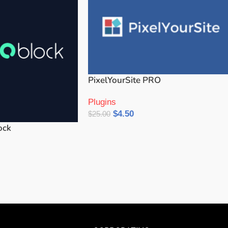
PixelYourSite PRO
Plugins
$
4.50
$
25.00
Añadir Al Carrito
ock