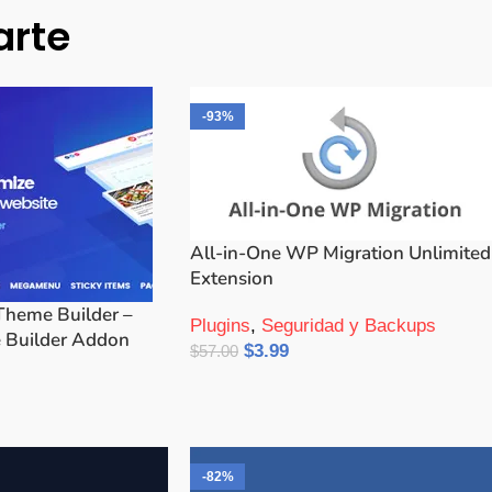
arte
-93%
All-in-One WP Migration Unlimited
Extension
Theme Builder –
Plugins
,
Seguridad y Backups
Builder Addon
$
3.99
$
57.00
Añadir Al Carrito
-82%