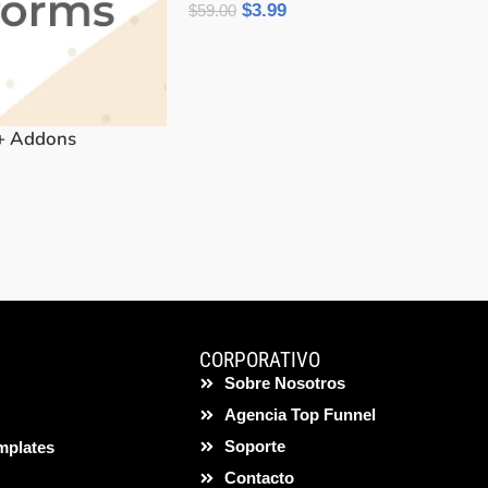
$
3.99
$
59.00
Añadir Al Carrito
+ Addons
CORPORATIVO
Sobre Nosotros
Agencia Top Funnel
Soporte
mplates
Contacto