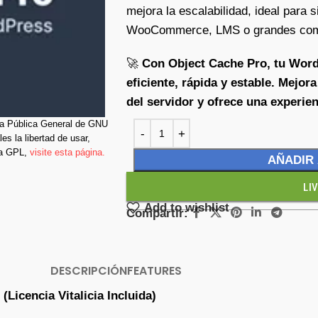
mejora la escalabilidad, ideal para si
WooCommerce, LMS o grandes com
🚀
Con Object Cache Pro, tu Wor
eficiente, rápida y estable. Mejor
del servidor y ofrece una experien
cia Pública General de GNU
es la libertad de usar,
la GPL,
visite esta página.
AÑADIR
LI
Add to wishlist
Compartir:
DESCRIPCIÓN
FEATURES
Licencia Vitalicia Incluida)