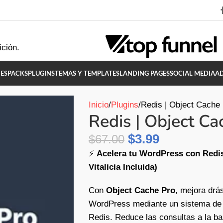
ición.
ES
PACKS
PLUGINS
TEMAS Y TEMPLATES
LANDING PAGES
SOCIAL MEDIA
A
Inicio
Plugins
Redis | Object Cache
Redis | Object Ca
$
3.99
$
67.00
⚡
Acelera tu WordPress con Redis
Vitalicia Incluida)
Con
Object Cache Pro
, mejora drás
WordPress mediante un sistema de c
Redis. Reduce las consultas a la ba