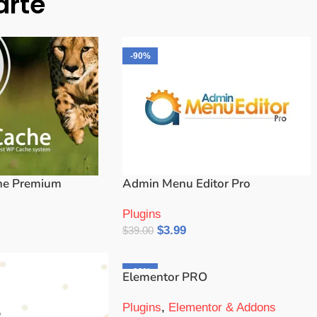
arte
-90%
he Premium
Admin Menu Editor Pro
Plugins
$
3.99
$
39.00
Añadir Al Carrito
-93%
Elementor PRO
Plugins
,
Elementor & Addons