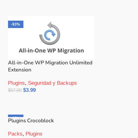
-93%
All-in-One WP Migration Unlimited
Extension
Plugins
,
Seguridad y Backups
$
3.99
$
57.00
Añadir Al Carrito
-97%
Plugins Crocoblock
Packs
,
Plugins