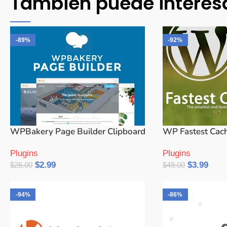
También puede interes
-89%
-92%
WPBakery Page Builder Clipboard
WP Fastest Cac
Plugins
Plugins
$
2.99
$
3.99
$
26.00
$
49.00
Añadir Al Carrito
Añadir Al Carrito
-94%
-86%