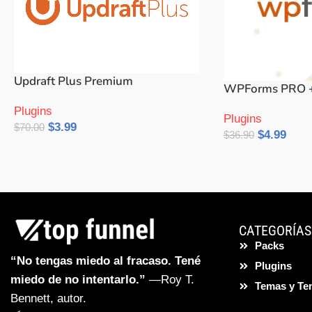
Updraft Plus Premium
WPForms PRO 
Plugins
Plugins
$
3.99
$
70.00
$
4.99
$
36.90
Añadir Al Carrito
Añadir Al Carrito
CATEGORÍAS
Packs
“No tengas miedo al fracaso. Tené
Plugins
miedo de no intentarlo.”
—Roy T.
Temas y Te
Bennett, autor.