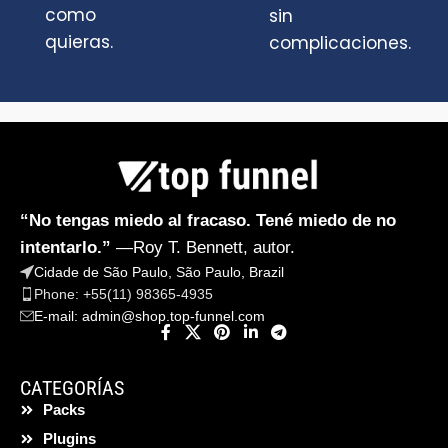
como
sin
quieras.
complicaciones.
“No tengas miedo al fracaso. Tené miedo de no
intentarlo.”
—Roy T. Bennett, autor.
Cidade de São Paulo, São Paulo, Brazil
Phone: +55(11) 98365-4935
E-mail:
admin@shop.top-funnel.com
CATEGORÍAS
Packs
Plugins