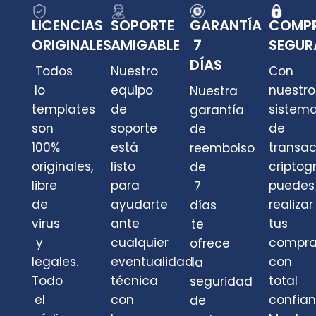
LICENCIAS
SOPORTE
GARANTÍA
COMP
ORIGINALES
AMIGABLE
7
SEGUR
DÍAS
Todos
Nuestro
Con
lo
equipo
nuestro
Nuestra
templates
de
sistem
garantía
son
soporte
de
de
100%
está
transa
reembolso
originales,
listo
criptog
de
libre
para
puedes
7
de
ayudarte
realizar
días
virus
ante
tus
te
y
cualquier
compra
ofrece
legales.
eventualidad
con
la
Todo
técnica
total
seguridad
el
con
confian
de