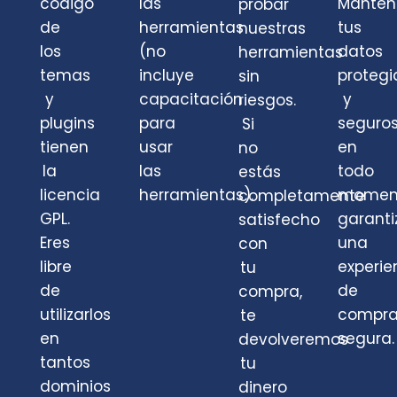
código
las
Mante
probar
de
herramientas
tus
nuestras
los
(no
datos
herramientas
temas
incluye
protegi
sin
y
capacitación
y
riesgos.
plugins
para
seguro
Si
tienen
usar
en
no
la
las
todo
estás
licencia
herramientas).
momen
completamente
GPL.
garant
satisfecho
Eres
una
con
libre
experie
tu
de
de
compra,
utilizarlos
compr
te
en
segura.
devolveremos
tantos
tu
dominios
dinero