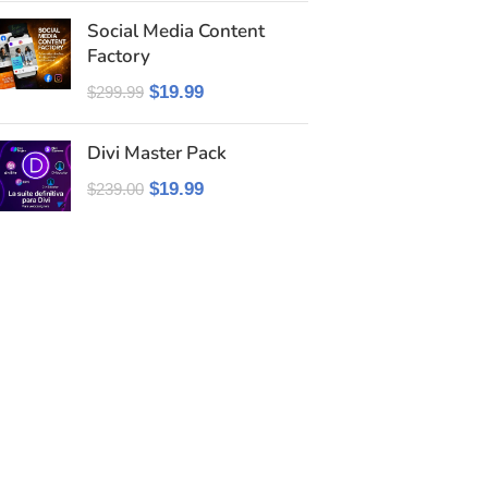
Social Media Content
Factory
$
19.99
$
299.99
Divi Master Pack
$
19.99
$
239.00