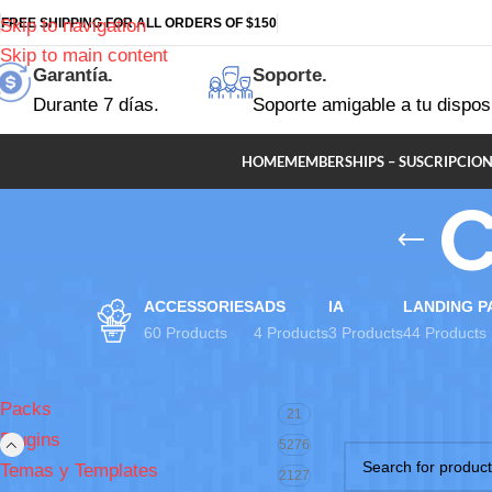
FREE SHIPPING FOR ALL ORDERS OF $150
Skip to navigation
Skip to main content
Garantía.
Soporte.
Durante 7 días.
Soporte amigable a tu dispos
HOME
MEMBERSHIPS – SUSCRIPCION
C
ACCESSORIES
ADS
IA
LANDING P
60 Products
4 Products
3 Products
44 Products
EXPLORA TAMBIÉN..
Inicio
Plugins
Cob
Packs
21
No se han encontr
Plugins
5276
Temas y Templates
2127