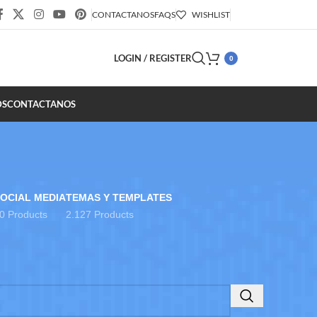
CONTACTANOS
FAQS
WISHLIST
LOGIN / REGISTER
0
DS
CONTACTANOS
OCIAL MEDIA
TEMAS Y TEMPLATES
0 Products
2.127 Products