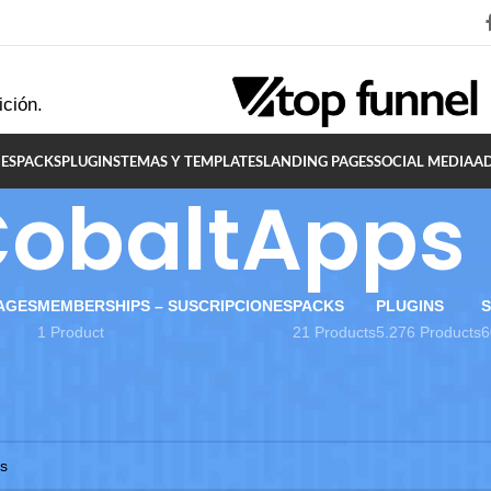
ición.
ES
PACKS
PLUGINS
TEMAS Y TEMPLATES
LANDING PAGES
SOCIAL MEDIA
A
obaltApps
AGES
MEMBERSHIPS – SUSCRIPCIONES
PACKS
PLUGINS
S
1 Product
21 Products
5.276 Products
6
altApps
ado productos que coincidan con tu selección.