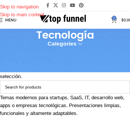
Skip to navigation
Skip to main content
0
MENU
$
0.0
Tecnología
Categories
Inicio
Temas y Templates
Tecnología
No se han encontrado productos que coincidan con tu
selección.
Temas modernos para startups, SaaS, IT, desarrollo web,
apps o empresas tecnológicas. Presentaciones limpias,
funcionales y altamente adaptables.