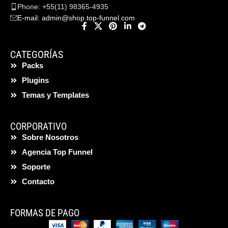
Phone: +55(11) 98365-4935
E-mail:
admin@shop.top-funnel.com
CATEGORÍAS
Packs
Plugins
Temas y Templates
CORPORATIVO
Sobre Nosotros
Agencia Top Funnel
Soporte
Contacto
FORMAS DE PAGO