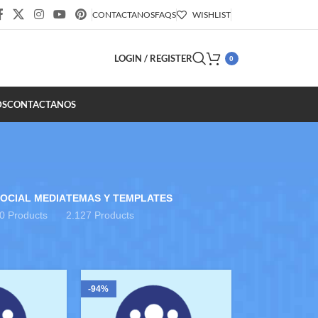
CONTACTANOS
FAQS
WISHLIST
LOGIN / REGISTER
0
DS
CONTACTANOS
OCIAL MEDIA
TEMAS Y TEMPLATES
0 Products
2.127 Products
18
24
-94%