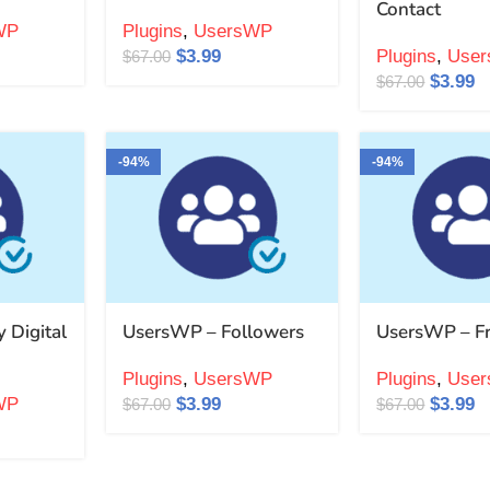
Contact
WP
Plugins
,
UsersWP
$
3.99
Plugins
,
Use
$
67.00
$
3.99
$
67.00
-94%
-94%
 Digital
UsersWP – Followers
UsersWP – Fr
Plugins
,
UsersWP
Plugins
,
Use
WP
$
3.99
$
3.99
$
67.00
$
67.00