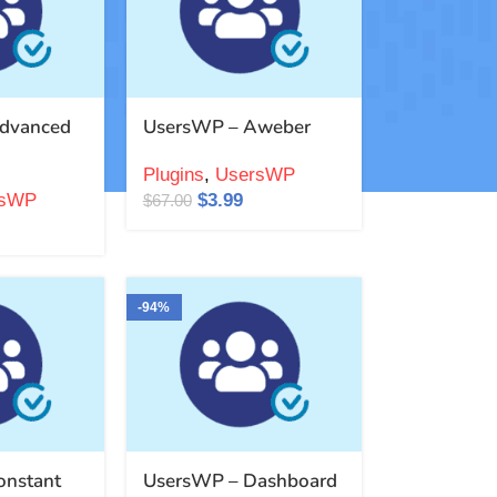
dvanced
UsersWP – Aweber
Plugins
,
UsersWP
rsWP
$
3.99
$
67.00
-94%
onstant
UsersWP – Dashboard