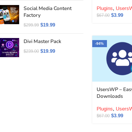
Social Media Content
Plugins
,
Users
Factory
$
3.99
$
67.00
$
19.99
$
299.99
Divi Master Pack
-94%
$
19.99
$
239.00
UsersWP – Easy
Downloads
Plugins
,
Users
$
3.99
$
67.00