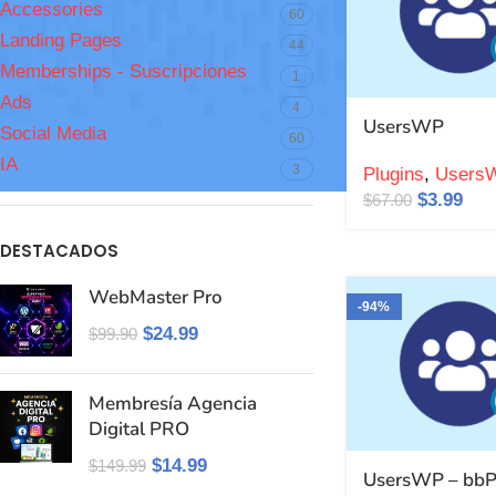
Accessories
60
Landing Pages
44
Memberships - Suscripciones
1
Ads
4
UsersWP
Social Media
60
IA
3
Plugins
,
Users
$
3.99
$
67.00
DESTACADOS
WebMaster Pro
-94%
$
24.99
$
99.90
Membresía Agencia
Digital PRO
$
14.99
$
149.99
UsersWP – bbP