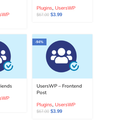
Plugins
,
UsersWP
rsWP
$
3.99
$
67.00
-94%
iends
UsersWP – Frontend
Post
rsWP
Plugins
,
UsersWP
$
3.99
$
67.00