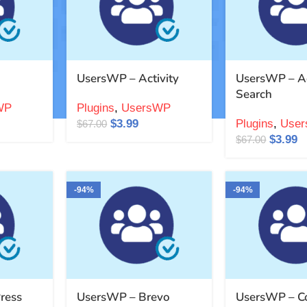
UsersWP – Activity
UsersWP – A
Search
WP
Plugins
,
UsersWP
$
3.99
Plugins
,
Use
$
67.00
$
3.99
$
67.00
-94%
-94%
ress
UsersWP – Brevo
UsersWP – C