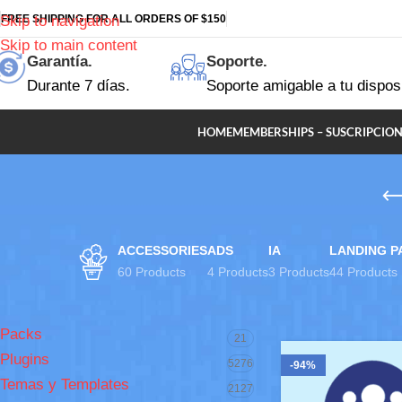
FREE SHIPPING FOR ALL ORDERS OF $150
Skip to navigation
Skip to main content
Garantía.
Soporte.
Durante 7 días.
Soporte amigable a tu dispos
HOME
MEMBERSHIPS – SUSCRIPCION
ACCESSORIES
ADS
IA
LANDING P
60 Products
4 Products
3 Products
44 Products
EXPLORA TAMBIÉN..
Inicio
Plugins
Us
Packs
21
Plugins
5276
-94%
Temas y Templates
2127