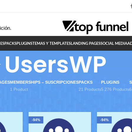
ición.
ES
PACKS
PLUGINS
TEMAS Y TEMPLATES
LANDING PAGES
SOCIAL MEDIA
A
UsersWP
AGES
MEMBERSHIPS – SUSCRIPCIONES
PACKS
PLUGINS
S
1 Product
21 Products
5.276 Products
6
ersWP
Show
9
12
-94%
-94%